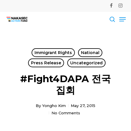
Skip
facebook
instag
to
Me
main
Close
content
Men
searc
Immigrant Rights
National
Press Release
Uncategorized
#Fight4DAPA 전국
집회
By
Yongho Kim
May 27, 2015
No Comments