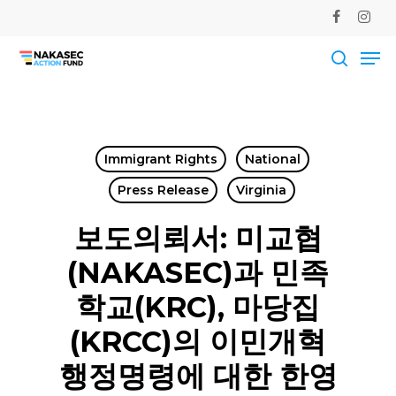
Skip
facebook
instag
to
Me
main
Close
content
Men
searc
Immigrant Rights
National
Press Release
Virginia
보도의뢰서: 미교협
(NAKASEC)과 민족
학교(KRC), 마당집
(KRCC)의 이민개혁
행정명령에 대한 한영