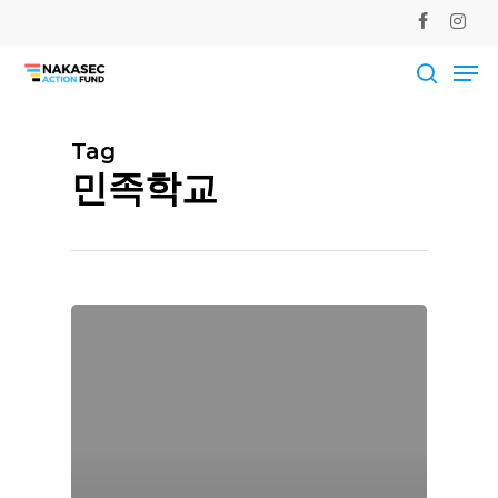
Skip
facebook
instag
to
Me
main
Close
content
Men
searc
Tag
민족학교