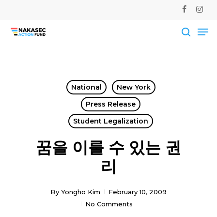
Skip
facebook
instag
to
Me
main
Close
content
Men
searc
National
New York
Press Release
Student Legalization
꿈을 이룰 수 있는 권
리
By
Yongho Kim
February 10, 2009
No Comments