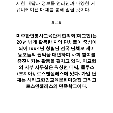
세한 대답과 정보를 언라인과 다양한 커
뮤니케이션 매체를 통해 알릴 것이다.
###
미주한인봉사교육단체협의회
(
미교협
)
는
20
년
넘게
활동한
지역
단체들이
중심이
되어
1994
년
창립된
전국
단체로
재미
동포들의
권익을
대변하며
사회
참여를
증진시키는
활동을
펼치고
있다
.
미교협
의
지부
사무실은
워싱턴
디씨
,
둘루스
(
조지아
),
로스앤젤레스에
있다
.
가입
단
체는
시카고한인교육문화마당집
그리고
로스엔젤레스의
민족학교이다
.