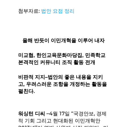
첨부자료:
법안 요점 정리
올해
반듯이
이민개혁을
이루어
내자
미교협
,
한인교육문화마당집
,
민족학교
본격적인
커뮤니티
조직
활동
전개
비판적
지지
–
법안의
좋은
내용을
지키
고
,
우려스러운
조항을
개정하는
활동을
펼친다
.
워싱턴 디씨
–4월 17일 “국경안보, 경제
적 기회 그리고 현대화된 이민개혁안