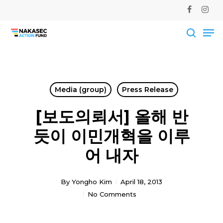
Skip
facebook
instag
to
Me
main
Close
content
Men
searc
Media (group)
Press Release
[보도의뢰서] 올해 반
듯이 이민개혁을 이루
어 내자
By
Yongho Kim
April 18, 2013
No Comments