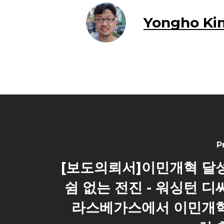
Yongho Ki
P
[보도의뢰서]이민개혁 달
쉼 없는 전진 - 워싱턴 디
라스베가스에서 이민개