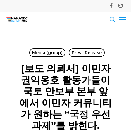
Skip
facebook
instag
to
Me
main
Close
content
Men
searc
Media (group)
Press Release
[보도 의뢰서] 이민자
권익옹호 활동가들이
국토 안보부 본부 앞
에서 이민자 커뮤니티
가 원하는 “국정 우선
과제”를 밝힌다.