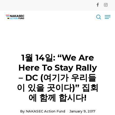
Skip
facebook
instag
to
Me
main
Close
content
Men
searc
1월 14일: “We Are
Here To Stay Rally
– DC (여기가 우리들
이 있을 곳이다)” 집회
에 함께 합시다!
By
NAKASEC Action Fund
January 9, 2017