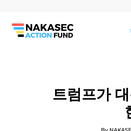
Skip
to
main
content
트럼프가 대
By
NAKASE