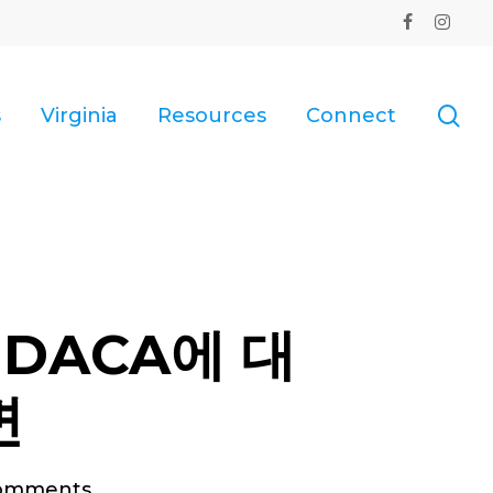
facebook
instagr
se
s
Virginia
Resources
Connect
DACA에 대
변
omments