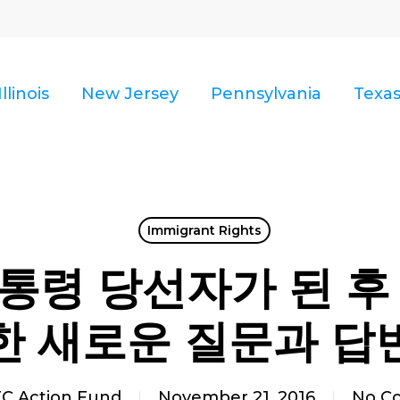
Illinois
New Jersey
Pennsylvania
Texa
Immigrant Rights
통령 당선자가 된 후 
한 새로운 질문과 답
C Action Fund
November 21, 2016
No C