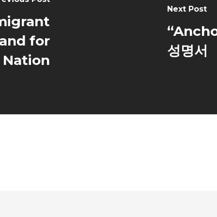
Next Post
mmigrant
“Anch
 and for
성명서
 Nation