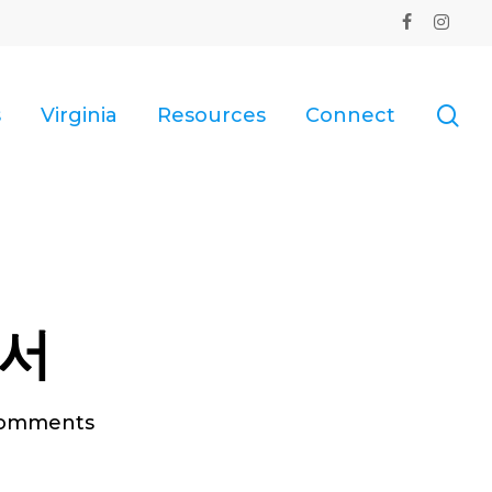
facebook
instagr
se
s
Virginia
Resources
Connect
명서
omments