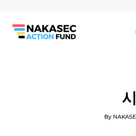
Skip
to
main
content
시
By
NAKASE