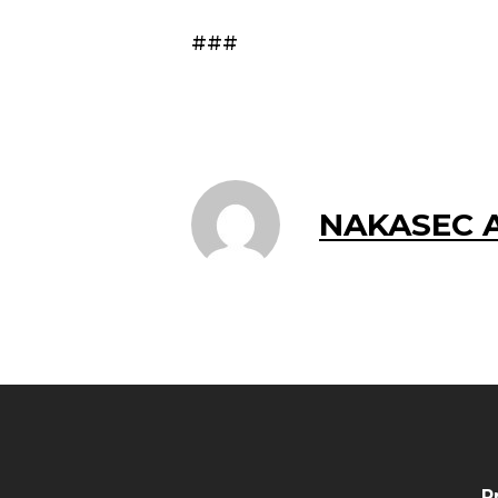
###
NAKASEC A
P