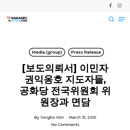
Skip
facebook
instag
to
Me
main
Close
content
Men
searc
Media (group)
Press Release
[보도의뢰서] 이민자
권익옹호 지도자들,
공화당 전국위원회 위
원장과 면담
By
Yongho Kim
March 31, 2010
No Comments