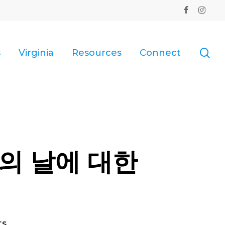
facebook
instagr
se
s
Virginia
Resources
Connect
동의 날에 대한
ts