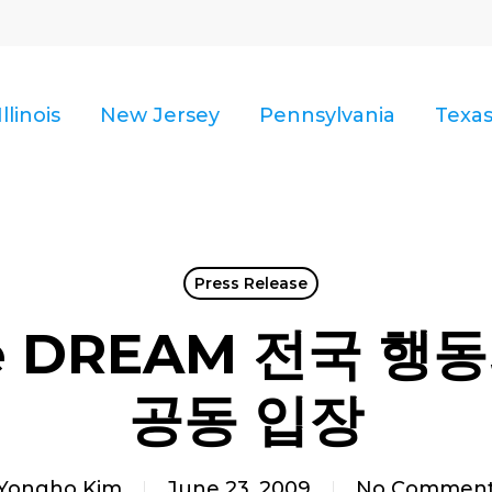
Illinois
New Jersey
Pennsylvania
Texa
Press Release
We DREAM 전국 행
공동 입장
Yongho Kim
June 23, 2009
No Commen