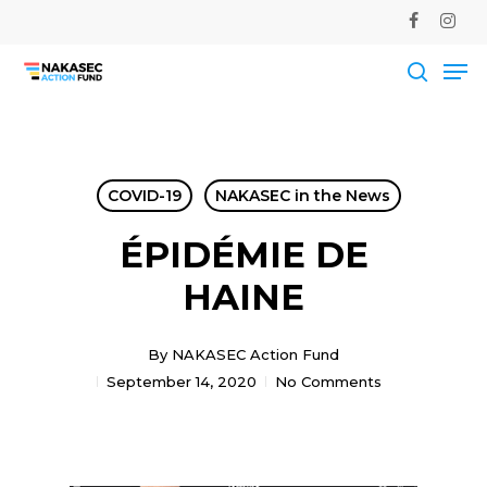
Skip
facebook
instag
to
Me
main
Close
content
Men
searc
COVID-19
NAKASEC in the News
ÉPIDÉMIE DE
HAINE
By
NAKASEC Action Fund
September 14, 2020
No Comments