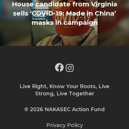
House candidate from Virginia
sells ‘COVID-19: Made in China’
masks in campaign
Facebook
Instagram
Live Right, Know Your Roots, Live
Strong, Live Together
© 2026 NAKASEC Action Fund
Privacy Policy