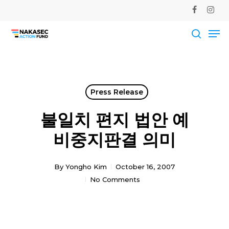
Skip
facebook
instag
to
Me
main
Close
content
Men
searc
Press Release
불일치 편지 법안 예
비중지판결 의미
By
Yongho Kim
October 16, 2007
No Comments